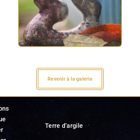
Revenir à la galerie
ons
ue
Terre d’argile
er