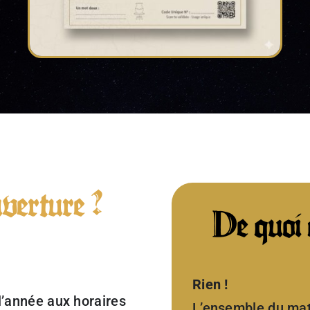
verture ?
De quoi 
Rien !
 l’année aux horaires
L’ensemble du maté