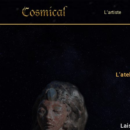
Passer
L’artiste
au
contenu
L’ate
Lai