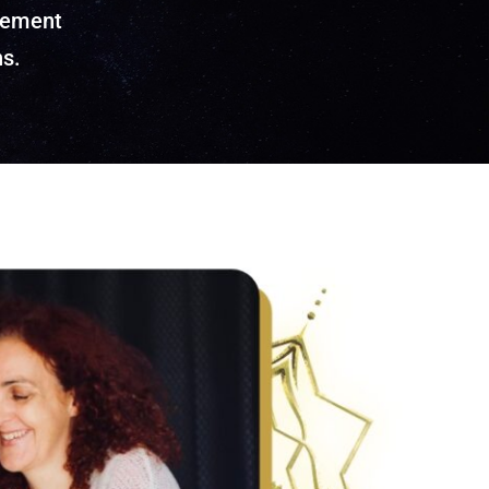
idement
ns.